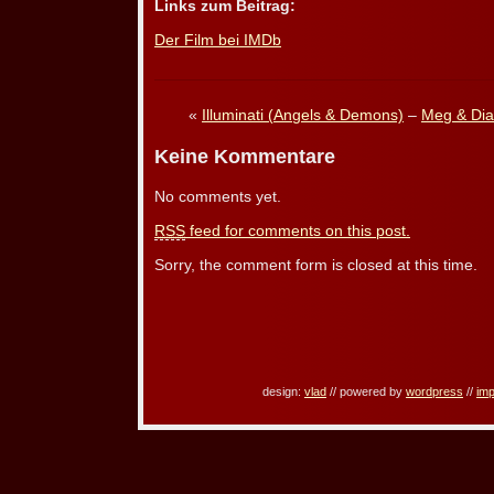
Links zum Beitrag:
Der Film bei IMDb
«
Illuminati (Angels & Demons)
–
Meg & Dia
Keine Kommentare
No comments yet.
RSS
feed for comments on this post.
Sorry, the comment form is closed at this time.
design:
vlad
// powered by
wordpress
//
im