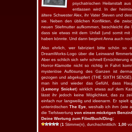
psychatrischen Heilanstalt au
entlassen wird. In der heim
ältere Schwester Alex, ihr Vater Steven und de
sie. Neben den üblichen Konflikten, die zwi
neuen Stiefmutter aufkommen, beschleicht die
dass sie etwas mit dem Unfall (und somit mit
haben könnte. Und dann beginnt Anna auch noc
Also ehrlich, wer fabriziert bitte schön so
DreamWorks-Logo über die Leinwand flimmerte,
Aber es schlich sich sehr schnell Ernüchterung 
Horror-Klamotte nicht so richtig in Fahrt ko
mysteriöse Auflösung des Ganzen ist derm
gezogen und abgekupfert (THE SIXTH SENSE), 
man hin und wieder das Gefühl, dass Haupt
(
Lemony Snicket
) wirklich etwas auf dem Ka
lässt ihr jedoch keine Möglichkeit, das zu ze
einfach nur langweilig und ideenarm. Er spielt q
unterirdischen
The Eye
, weshalb ich ihm (wie
die Tiefstwertung
von einem mickrigen Benzin
Deine Wertung zum Film/Buch/Ding:
(
1
Stimme(n), durchschnittlich:
1,00
vo