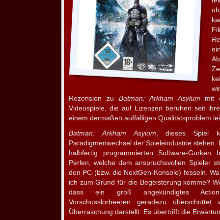
te
üb
k
F
R
ei
A
Ze
ke
wi
Rezension zu
Batman: Arkham Asylum
mit 
Videospiele, die auf Lizenzen beruhen seit ih
einem dermaßen auffälligen Qualitätsproblem lei
Batman: Arkham Asylum
, dieses Spiel 
Paradigmenwechsel der Spieleindustrie stehen. 
halbfertig programmierten Software-Gurken 
Perlen, welche dem anspruchsvollen Spieler s
den PC (bzw. die NextGen-Konsole) fesseln. Wa
ich zum Grund für die Begeisterung komme? Wei
dass ein groß angekündigtes Action-
Vorschusslorbeeren geradezu überschüttet 
Überraschung darstellt: Es übertrifft die Erwartu