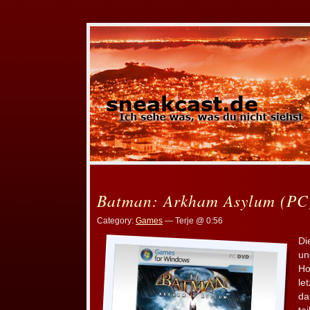
Batman: Arkham Asylum (PC
Category:
Games
— Terje @ 0:56
Di
un
Ho
le
d