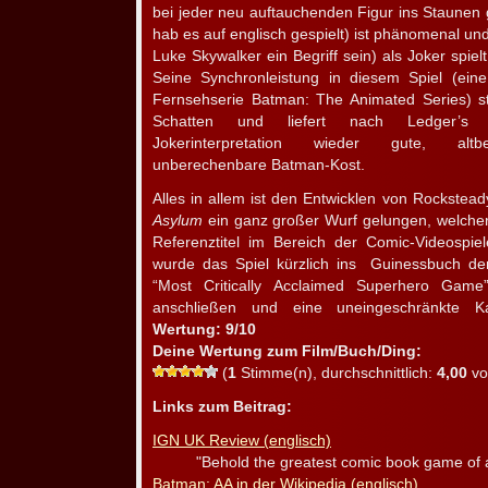
bei jeder neu auftauchenden Figur ins Staunen 
hab es auf englisch gespielt) ist phänomenal und
Luke Skywalker ein Begriff sein) als Joker spiel
Seine Synchronleistung in diesem Spiel (ein
Fernsehserie Batman: The Animated Series) st
Schatten und liefert nach Ledger’s let
Jokerinterpretation wieder gute, al
unberechenbare Batman-Kost.
Alles in allem ist den Entwicklen von Rockstea
Asylum
ein ganz großer Wurf gelungen, welcher
Referenztitel im Bereich der Comic-Videospie
wurde das Spiel kürzlich ins Guinessbuch d
“Most Critically Acclaimed Superhero Gam
anschließen und eine uneingeschränkte Ka
Wertung: 9/10
Deine Wertung zum Film/Buch/Ding:
(
1
Stimme(n), durchschnittlich:
4,00
vo
Links zum Beitrag:
IGN UK Review (englisch)
"Behold the greatest comic book game of al
Batman: AA in der Wikipedia (englisch)