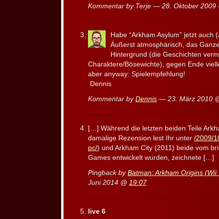
Kommentar by Terje — 28. Oktober 200
Habe “Arkham Asylum” jetzt auch (
Äußerst atmosphärisch, das Ganze,
Hintergrund (die Geschichten vermu
Charaktere/Bösewichte), gegen Ende viell
aber anyway: Spielempfehlung!
Dennis
Kommentar by
Dennis
— 23. März 2010
[…] Während die letzten beiden Teile Ark
damalige Rezension lest Ihr unter
/2009/1
pc/
) und Arkham City (2011) beide vom br
Games entwickelt wurden, zeichnete […]
Pingback by
Batman: Arkham Origins (Wii 
Juni 2014 @
19:07
live 6