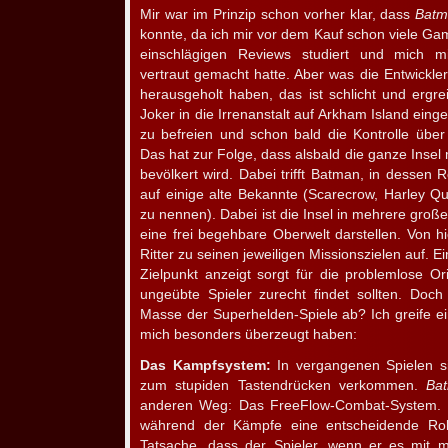
Mir war im Prinzip schon vorher klar, dass
Batm
konnte, da ich mir vor dem Kauf schon viele Ga
einschlägigen Reviews studiert und mich mi
vertraut gemacht hatte. Aber was die Entwickle
herausgeholt haben, das ist schlicht und ergr
Joker in die Irrenanstalt auf Arkham Island eingel
zu befreien und schon bald die Kontrolle über
Das hat zur Folge, dass alsbald die ganze Inse
bevölkert wird. Dabei trifft Batman, in dessen R
auf einige alte Bekannte (Scarecrow, Harley Qu
zu nennen). Dabei ist die Insel in mehrere große
eine frei begehbare Oberwelt darstellen. Von h
Ritter zu seinen jeweiligen Missionszielen auf. E
Zielpunkt anzeigt sorgt für die problemlose Or
ungeübte Spieler zurecht findet sollten. Doc
Masse der Superhelden-Spiele ab? Ich greife ei
mich besonders überzeugt haben:
Das Kampfsystem:
In vergangenen Spielen 
zum stupiden Tastendrücken verkommen.
Ba
anderen Weg: Das FreeFlow-Combat-System. Di
während der Kämpfe eine entscheidende Rolle
Tatsache, dass der Spieler, wenn er es mit m