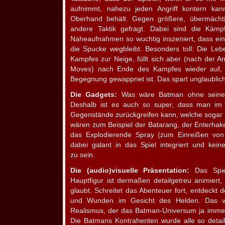
aufnimmt, nahezu jeden Angriff kontern ka
Oberhand behält. Gegen größere, übermächtig
andere Taktik gefragt. Dabei sind die Kämpf
Naheaufnahmen so wuchtig inszeniert, dass ei
die Spucke wegbleibt. Besonders toll: Die Le
Kampfes zur Neige, füllt sich aber (nach der 
Moves) nach Ende des Kampfes wieder auf, 
Begegnung gewappnet ist. Das spart unglaublich 
Die Gadgets:
Was wäre Batman ohne seine 
Deshalb ist es auch so super, dass man im Sp
Gegenstände zurückgreifen kann, welche sogar 
wären zum Beispiel der Batarang, der Enterhak
das Explodierende Spray (zum Einreißen vo
dabei galant in das Spiel integriert und keine
zu sein.
Die (audio)visuelle Präsentation:
Das Spie
Hauptfigur ist dermaßen detailgetreu animier
glaubt. Schreitet das Abenteuer fort, entdeckt 
und Wunden im Gesicht des Helden. Das v
Realismus, der das Batman-Universum ja immer
Die Batmans Kontrahenten wurde alle so detai