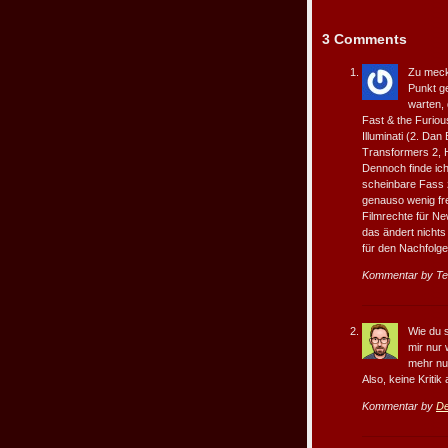
3 Comments
Zu meck
Punkt g
warten,
Fast & the Furious
Illuminati (2. Da
Transformers 2, H
Dennoch finde ich
scheinbare Fass 
genauso wenig fr
Filmrechte für Ne
das ändert nichts
für den Nachfolg
Kommentar by Te
Wie du 
mir nur
mehr nur
Also, keine Kritik
Kommentar by
De