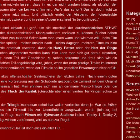
m einwickeln lassen, dass ihr es gar nicht glauben könnt, als plötzlich der
spann über die Leinwand flimmert. War’s das schon? Das ist doch nicht zu
Kateg
 denn jetzt mit… Und plötzlich endet der Abspann, der totgeglaubte
inmal, zwinkert und in seinen Augen erscheint “to be continued..”
3D
(3)
Bochum
(
e sind einfach zu groß, um sie innerhalb der durchschnittlichen SFHWZ
Film
(163
t) des durchschnittlichen Kinozuschauers erzählen zu können. Bücher haben
Games
(5
hmöker von tausend Seiten kann man lesen wann und wie man will – beim Film
Kram
(9)
ier spricht – meiner Ansicht nach – nichts dagegen, mehrere Filme ins Kino
Kunst
(7)
Literatur
(
rde ernsthaft erwarten, dass ein
Harry Potter
oder der
Herr der Ringe
Meta
(4)
chen abgearbeitet werden kann. Hier kann man sich gut darauf einstellen,
Münster
(
r einen Teil der Geschichte zu sehen bekommt und freut sich wie ein
Musik
(39
ste Teil angekündigt wird, jubelt, wenn der erste pixelige Trailer im Internet
Sneak
(9
erat enttäuscht, wenn der Film die an ihn gestellten Erwartungen nicht erfüllt.
Sneakcas
Wupperta
 allzu offensichtliche Geldmacherei der letzten Jahre. Nach einem guten
ch eine Fortsetzung aus der Schublade gezogen, die zumeist mit dem Original
Neues
emeinsam hat. Man erinnere sich nur an die maue Matrix-Trilogie oder die
news
bei
n des
Fluch der Karibik
(Gerüchte über einen vierten Teil klingen schon zu
Wochen i
.
Arthur Fa
Enema of
t der
Trilogie
momentan scheinbar weiter verbreitet denn je. War es
früher
live 6
bei
s ein Filmstoff bis zur Unendlichkeit ausgewalzt wurde (fein ist, bei
(PC)
f die Frage nach
Filmen mit Sylvester Stallone
locker “Rocky 1, Rocky 2,
recomme
gewinnen zu können), wird es nun zur Regel.
Die letzt
Batman: A
emähre? Das ist doch alles ein alter Hut…
2013) | S
Arkham A