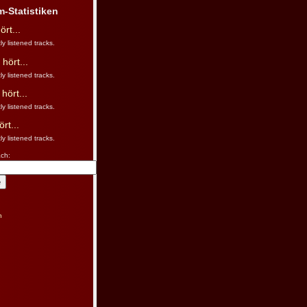
m-Statistiken
rt...
ly listened tracks.
hört...
ly listened tracks.
 hört...
ly listened tracks.
ört...
ly listened tracks.
ch:
n