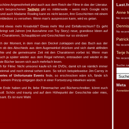
Last.f
chöne Angewohnheit jetzt auch aus dem Reich der Filme in das der Literatur.
lich besprochenen
Twilight
gibt es mittlerweile – wenn mich Google nicht
Anne hö
le und auch Madame Rowling kann es nicht lassen, ihre Geschichten mit einem
No recent
umbledore zu versehen. Wenn man’s auspressen kann, wird es getan.
Dennis 
mit etwas mehr Kreativität? Etwas mehr Mut und Einfallsreichtum? Es geht
bringt seit Jahren (mit Ausnahme von Toy Story) neue, grandiose Ideen auf
No recent
len Charakteren, Schauplätzen und Geschichten nur so strotzen!
Patrick
ch der Moment, in dem man den Deckel zuklappen und das Buch aus der
No recent
n ob des Abschieds aus dem Augenwinkel drücken und sich damit abfinden
Terje h
hte und die gemeinsame Zeit mit den Charakteren vorbei ist. Wenn man
ch ja später wieder aus dem Regal nehmen, entstauben und wieder in die
No recent
ute Bücher lassen sich auch mehrfach lesen.
Suche na
uch für Filme: Nicht umsonst kaufe ich mir DVDs; damit ich sie nämlich immer
 einmal und noch einmal sehen kann. So toll ich beispielsweise Jim Carrey in
eries of Unfortunate Events
finde, so erschrocken wäre ich, fände ich
 seinem Prinzip entgegen doch in einer Fortsetzung mitwirken würde.
Meta
in Ende haben und ihr, liebe Filmemacher und Bücherschreiber, könnt euch
Anmelde
soll: Schön und traurig und auf dem Höhepunkt der Geschichte oder mies,
ant. Es ist eure Wahl.