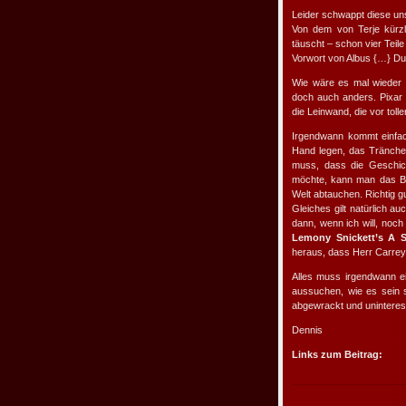
Leider schwappt diese uns
Von dem von Terje kürz
täuscht – schon vier Tei
Vorwort von Albus {…} D
Wie wäre es mal wieder 
doch auch anders. Pixar 
die Leinwand, die vor tol
Irgendwann kommt einfa
Hand legen, das Tränche
muss, dass die Geschic
möchte, kann man das Bu
Welt abtauchen. Richtig g
Gleiches gilt natürlich a
dann, wenn ich will, noch
Lemony Snickett’s A S
heraus, dass Herr Carrey
Alles muss irgendwann e
aussuchen, wie es sein 
abgewrackt und uninteress
Dennis
Links zum Beitrag: