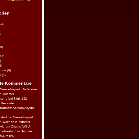
orien
11)
)
)
9)
33)
)
8)
t.de
(6)
l
(6)
te Kommentare
Sneak-Report: Die letzten
n Münster
lcone
bei
Blink-182 –
 the state
Batman: Arkham Asylum
nded
bei
Sneak-Report:
en Wochen in Münster
rkham Origins (Wii U,
pielzauber
bei
Batman:
sylum (PC)