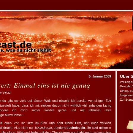
Über 
6. Januar 2009
Wir zeige
ert: Einmal eins ist nie genug
Rest der 
Dinge, au
@ 16:32
hingewie
Zur Start
ends gibt es viele auf dieser Welt und obwohl ich bereits vor einiger Zeit
tgestellt habe, dass ich mit einigen davon nicht wirklich viel anfangen kann,
ndere ich mich immer wieder gerne und mit Inbrunst über
nige Auswüchse…
ellt euch vor, ihr sitzt im Kino und seht einen Film, der euch wirklich
indruckt. Also nicht nur
beeindruckt
, sondern
beeindruckt
. Ihr seid mitten in
r Handlung, fühlt und leidet mit den Charakteren und habt euch so von dem