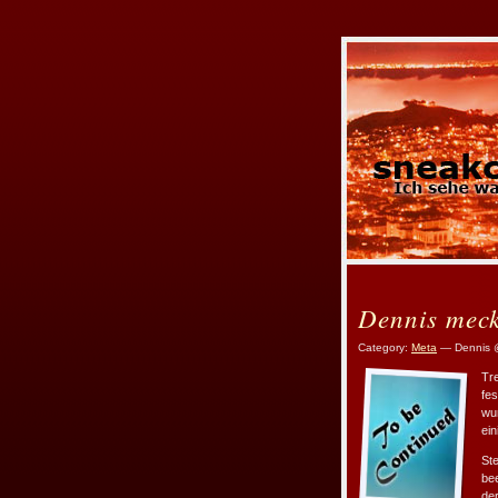
Dennis meck
Category:
Meta
— Dennis 
Tr
fes
wu
ei
St
bee
de