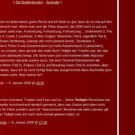
«
Die Buddenbrooks
–
Australia
»
ern ist jedermanns gutes Recht und ich finde es gut, dass du es mal auf den
ebracht hast. Wenn man sich die Filme anguckt, die 2009 noch so auf uns
 dann sieht man, Fortsetzung, Fortsetzung, Fortsetzung… Underworld 3, The
 4, Crank 2 (muhaha), X-Men Origins: Wolverine (Teil 0, eigentlich Teil 4),
n Brown-Verfilmung, solange den noch jemand kennt), Terminator 4,
arry Potter 6 und Zweiohrküken (so heißt Keinohrhasen 2 tatsächlich).
 es schade, dass gerade das nette Buch Twilight der Tropfen war, der das
zum überlaufen bringt. Die Serie kann sich vom kommerzieller Abzocke
eisprechen wie jede andere auch, hat doch Summit Entertainment die
w Moon (Teil 2), Eclipse (Teil 3) und Breaking Dawn (Teil 4) erworben. Aber
 daran, dass ich es nicht richtig finde das ausgerechnet diese Buchreihe jetzt
erwahn steht. Was meinst du?
rje — 6. Januar 2009 @
16:52
schon schreibst: Tropfen und Fass und so… Deine
Twilight
-Rezension hat
 wieder erschreckend deutlich gemacht, dass das Ganze jetzt eben nicht
 für Filme sondern auch für “klassischere” Bereiche wie eben Literatur gilt.
 an Twilight (das ich noch nicht einmal gelesen habe) ;o)
nnis
— 6. Januar 2009 @
17:18