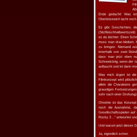
Fil
Ab
Ende gedacht! Was ist
Oberbösewich lacht noch e
Es gibt Geschichten, di
(Sitzfleischhalbwertszei
es da leichter: Einen Sc
muss man dran bleiben. H
zu bringen. Niemand wü
innerhalb von zwei Stünd
dass man jetzt eben nu
Schneekönig, wenn der näch
auftaucht und ist dann mod
Was mich ärgert ist die
Filmkonzept wird plötzli
allein die Charaktere g
grausligen Fortsetzunge
sehr nach einer Drohung)
Ohnehin ist das Konzep
noch die Ausnahme, das
Gesellschaftsspielen au
Rocky 3…” antworten und 
Und warum jetzt dieses G
Ja, eigentlich schon.