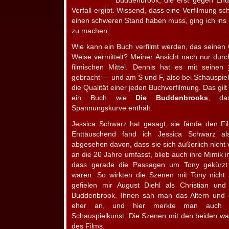
Buddenbrook, die erst gegen Ende
Verfall ergibt. Wissend, dass eine Verfilmung s
einen schweren Stand haben muss, ging ich ins K
zu machen.
Wie kann ein Buch verfilmt werden, das seinen 
Weise vermittelt? Meiner Ansicht nach nur durc
filmischen Mittel. Dennis hat es mit seinen
gebracht — und am S und F, also bei Schauspiele
die Qualität einer jeden Buchverfilmung. Das gi
ein Buch wie
Die Buddenbrooks
, da
Spannungskurve enthält.
Jessica Schwarz hat gesagt, sie fände den Fi
Enttäuschend fand ich Jessica Schwarz a
abgesehen davon, dass sie sich äußerlich nicht 
an die 20 Jahre umfasst, blieb auch ihre Mimik im
dass gerade die Passagen um Tony gekürzt
waren. So wirkten die Szenen mit Tony nicht 
gefielen mir August Diehl als Christian u
Buddenbrook. Ihnen sah man das Altern und 
eher an, und hier merkte man auch du
Schauspielkunst. Die Szenen mit den beiden wa
des Films.