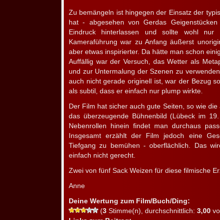
Zu bemängeln ist hingegen der Einsatz der typisc
hat - abgesehen von Gerdas Geigenstücken 
Eindruck hinterlassen und sollte wohl nur
Kameraführung war zu Anfang äußerst unorigi
aber etwas inspirierter. Da hätte man schon ei
Auffällig war der Versuch, das Wetter als Met
und zur Untermalung der Szenen zu verwenden
auch nicht gerade originell ist, war der Bezug s
als subtil, dass er einfach nur plump wirkte.
Der Film hat sicher auch gute Seiten, so wie d
das überzeugende Bühnenbild (Lübeck im 19. 
Nebenrollen hinein findet man durchaus pass
Insgesamt erzählt der Film jedoch eine Ge
Tiefgang zu bemühen - oberflächlich. Das wir
einfach nicht gerecht.
Zwei von fünf Sack Weizen für diese filmische E
Anne
Deine Wertung zum Film/Buch/Ding:
(
3
Stimme(n), durchschnittlich:
3,00
vo